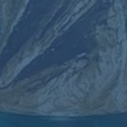
空港瞿上来说，总决赛则是再一次证明自己能够在陌生环境下保持
竞争力的机遇。
可以预见的是，在总决赛舞台上，这三支队伍不会只是单纯的参赛
者，它们也将成为各自城市的象征，承载着来自湛江、深圳、成都
球迷的期待与目光。正因为如此，五甲大区赛·广东肇庆赛区收官的
那一刻，不仅是比分的尘埃落定，更是许多故事的开端——关于坚
持、关于城市、关于小场足球如何一步步走向更大舞台的故事。而