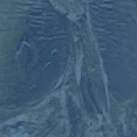
以案例为抓手构建判罚认知体系
在裁判教学中 案例分析具有独特价
值 例如 通过回放某场国内联赛中引发巨大争议的点球判罚 学员可以
在多角度画面下反复推演 当时的防守动作是否构成犯规 进攻队员是
否存在假摔 防守队员手部动作位置是否扩大躯干面积 裁判是否应该
及时借助VAR 等 在这一过程中 任课教师可以引入国际足联或亚足联
发布的参考视频 结合中国足协裁判工作组的标准进行比对 让学员理
解“国际尺度 中国执行”之间的衔接 另一个典型案例是越位判罚 对于
边裁而言 瞬间判断前锋与倒数第二名防守队员相对位置极具挑战 引
入追踪技术与暂停画面 让学员分析不同身体部位的越位判定逻辑 再
结合实地跑动训练 提升其在高速移动状态下的观察和站位能力 通过