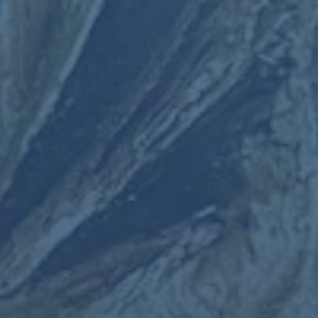
职业发展通道与裁判文化建设
很长一段时间内 裁判职业在公众视野
中处于一种“高风险 低理解”的状态 一旦出现争议判罚 舆论很容易将
矛头指向裁判个体 这既影响裁判群体的社会形象 也影响年轻人投身
裁判行业的意愿 共建足球裁判学院在培养技术能力的同时 更需要关
注裁判文化与职业认同的塑造 一方面 通过建立清晰的晋升通道 让优
秀裁判从校园联赛到省级联赛 再到中甲中超 直至国际赛场有可预期
的发展路径 并在经济待遇 荣誉激励 继续教育等方面形成一套完整机
制 另一方面 在教学中加强职业伦理 法律风险意识与舆论沟通能力训
练 引导裁判学员形成以公平公正为核心的价值观 学院还可以通过专
题讲座 邀请优秀国际级裁判分享成长经历 让学员看到“职业裁判也
可以是令人尊重的事业” 从而在更深层次上夯实中国裁判事业的人才
基础
中国足球整体升级中的关键一环
从更宏观的层面看 中国足球协会 江
苏省体育局 南京体育学院携手共建足球裁判学院 既是对当下裁判现