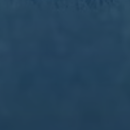
传真：025-9031580
电话：025-9031580
手机：18651898204
邮箱：admin@zhz-sjb.com
标题*
姓名*
电话*
邮箱*
内容*