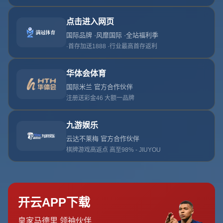
期中国足球协会 江苏省体育局 南京体育学院签约共建足球裁判学院
这一信号不仅关乎某所院校的扩建或某个项目的落地 更折射出中国
足球从“拼球员”“拼投入”向“拼体系”“拼细节”转型的决心 尤其是在职
业联赛 亚运会 世界杯预选赛等多重赛事压力下 高水平 本土化 体系
化的裁判队伍已成为中国足球整体竞争力中不可或缺的一部分
共建足球裁判学院的战略意义
这次由中国足球协会 江苏省体育局与
南京体育学院共同打造的足球裁判学院 本质上是一项围绕“中国足球
长远发展”的系统工程 其核心价值主要体现在三个层面 首先是“权威
性”与“专业性”的结合 中国足协掌握着国内裁判管理标准与国际接轨
路径 江苏省体育局具备完善的地方体育资源与赛事平台 南京体育学
院则拥有较为完备的体育教育科研体系 通过三方共建 可以形成从政
策引导 实战环境到学术支撑的立体化架构 其次是“区域样本”价值 江
苏在青训 职业联赛承办 校园足球普及等方面积累丰富经验 在这样的
土壤上建设裁判学院 更容易实现教学 内容与真实竞赛场景的紧密对
接 再次则是“可复制性” 未来如果该模式成熟 这一套共建机制完全可
能在其他省市进行推广 为全国裁判培养输出可借鉴的标准和范式
从球场争议到制度升级
近年来 足球迷对裁判判罚的关注度与争议程
度屡屡登上热搜 无论是职业联赛中的越位判定 点球尺度 还是青少年
比赛中的临场控制 判罚统一性问题 经常成为舆论焦点 这背后既有技
术与规则理解的差距 也有教育培训体系未能跟上现代足球发展节奏
的原因 传统模式下 裁判员培养往往呈现“碎片化 短周期 经验式”的特
点 依靠少量集训和临场磨练 很难系统解决规则更新 心理素质 体能