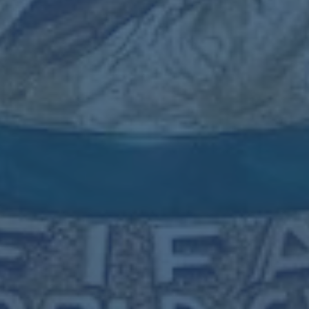
世界杯在线下注官网最佳选择
2026-08-04T05:49:45+08:00
世界杯在线下注官网最佳选择全方位指南 每到世界杯临近,关于“世界杯在线下注
官网最佳选择”的讨论就会在各大社交平台和球迷圈里悄然升温。对于很多球迷
来说,世界杯不仅是四年一度的足球盛宴,也是检验自己
MORE