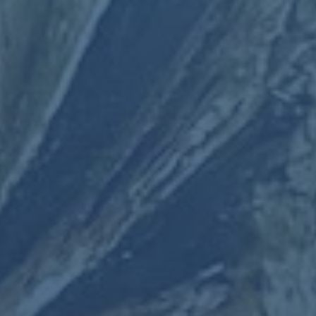
最佳世界杯外围手机入口地址推荐！
2026-08-05T05:49:42+08:00
最佳世界杯外围手机入口地址推荐全方位指南 当世界杯即将开幕或正如火如荼
进行时，球迷最关心的往往不只是赛程和比分，还有如何通过手机随时随地参
与外围投注、查看即时赔率和数据分析。手机入口地址是否稳定
MORE