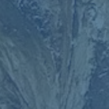
免费下载世界杯盘口分析工具APP助手
2026-08-05T05:49:43+08:00
免费下载世界杯盘口分析工具APP助手 全程陪你读懂每一场较量 当世界杯的哨
声再次吹响，无论你是资深球迷还是刚入门的小白，都会发现一个现实问题
——信息太多、节奏太快，想看懂盘口、搞清楚数据背后的含
MORE