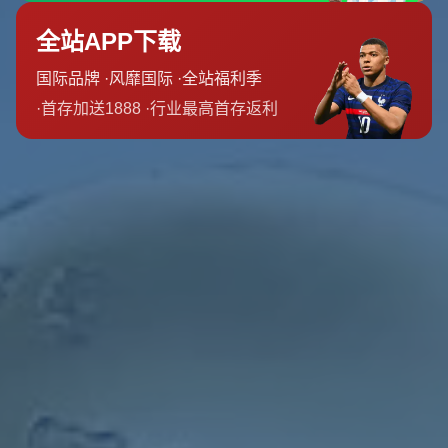
如何确保世界杯外围安全全站的最佳实践
2026-08-07T05:49:44+08:00
如何搭建安全可信的世界杯外围安全全站 在全球体育赛事中，世界杯不仅是球
迷的狂欢，也是黑灰产和网络攻击的高发期。大量用户在短时间内涌入各类平
台，查询赛况、参与互动甚至进行外围竞猜，如果平台在安全设
MORE