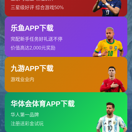
行力是其战术成功的关键。以2022年世界杯为参考，法国队在面对
阿根廷的决赛中，
中场球员的压迫式防守和快速反击支援
展现了极
高的战术素养。2026年世界杯，预计法国队将继续沿用类似的策
略，
坎特
和
琼阿梅尼
的搭配将为球队提供攻防转换的流畅性，而后
防线则依靠
瓦拉内
的经验来稳固阵型。
一个典型的案例是2022年对阵英格兰的比赛，法国队通过中场的高
效拦截和快速分球，成功限制了对手的进攻节奏。这样的战术执行
力，离不开中后场球员的默契配合。相信在
法国世界杯2026
的赛场
上，这种优势将进一步放大。
直播全程观看指南：不错过每一场精彩
对于广大球迷来说，观看
法国世界杯2026
的比赛直播是不可错过的
体验。目前，多家平台已宣布将提供
直播全程
服务，包括国际知名
的体育频道以及国内主流视频平台。以下是一些实用建议：
选择官方授权平台
：确保观看画质和信号稳定，避免因盗版直播而
错过关键时刻。
关注赛程安排
：法国队的小组赛和淘汰赛时间可能因时差而有所不
同，建议提前设置提醒。
多设备支持
：无论是电视、手机还是平板，现代直播平台大多支持
多端同步观看，方便球迷随时随地享受比赛。
此外，一些平台还提供比赛回放和精彩集锦功能，即使错过
直播全
程
，也能第一时间回顾法国队中后场球员的精彩表现。
上一篇：
日本世界杯2026黑马阵容亮点及赛事直播