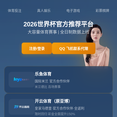
新闻中心
法国世界杯2026中后场球员亮点及直播全程
2026-08-08T05:49:40+08:00
浏览次数： 次
返回列表
法国世界杯2026中后场球员亮点及直播全程
引言：法国队中后场实力引爆期待
随着2026年世界杯的临近，法国国家队作为足坛的顶级劲旅，再次