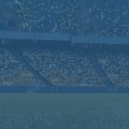
们的表
三、直
随着日
方式。
赛直播
这种
关
引了更
四、案
以20
中，日
增长了
重要因
同时，
法的深
上一篇
下一篇