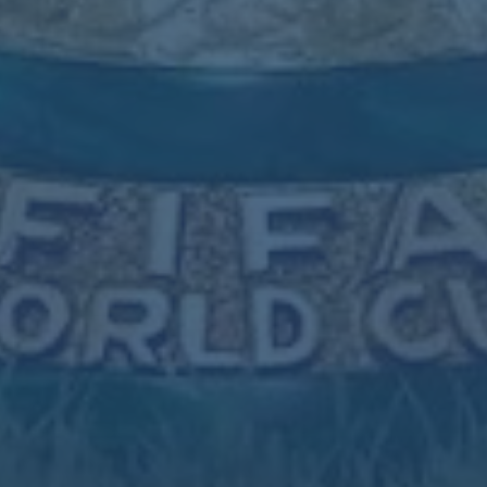
组赛都充满变数 当任何一支球队都不再“自带三分属性”时，真正的
竞争才刚刚开始。
对于球员而言，这样的环境意味着 你必须在每一场比赛、每一次对
抗中拿出足够的专注度和执行力，否则哪怕你来自“名门青训”，也可
能止步小组赛。对于俱乐部来说，则意味着任何阶段的停滞都可能
换来别人加速追赶 传统优势如果不被不断更新，很快就会变成负
担。青超联赛总决赛U17组小组赛战罢 鲁能与华夏遭淘汰 这一结
果，让所有参与者都更清楚地意识到 青训不是拥有一套成熟体系就
可以高枕无忧，而是一场动态的、长期的、持续迭代的竞争。
上一篇：
丹麦世界杯2026协作战术亮点及直播指南
下一篇：
十五运五人制男子足球甲组预赛收官 上海队斩获头名
联系国际足联-世界杯
Contact
国际足联-世界杯
地址：青海省西宁市大通回族土族自治县桥头镇
传真：025-9031580