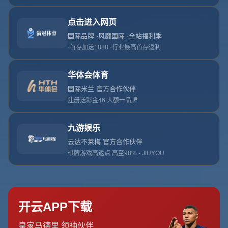
当人们习惯性地把希望寄托在几家传统青训豪门身上时，青超联赛
总决赛U17组小组赛战罢 却给了所有人一个措手不及的答案——昔
日被视为“青训旗帜”的鲁能与华夏双双无缘出线。这样的赛果不仅是
一次赛场上的冷门，更像是一面镜子，折射出当前中国青训在竞争
格局、培养路径与心态建设上的深层变化。对于关心中国足球的人
来说，这一轮小组赛的结束，并不是简单的“有人出局 有人晋级”，
而是一堂关于更新认知的现实课程。
青训格局正在被改写 传统豪门不再拥有“通行证”
在过去相当长的一段时间里，提到青训，人们往往会首先想到鲁