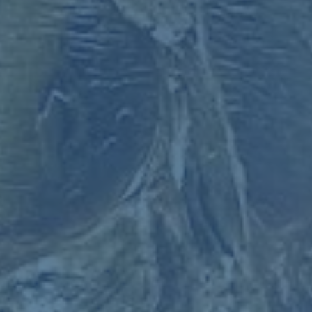
案例拆解 从细节看鲁能与华夏为何错失出线主动权
以鲁能U17在小组赛中的一场关键战为例 上半场鲁能一度通过中路
渗透取得领先，但下半场随着对手提升前场压迫强度，中场出球线
路被完全锁死。鲁能在面对对手突然加码的身体对抗时 显得准备不
足，后腰与中卫之间的保护空间被多次攻击，门前险情频频出现。
理论上，此时应通过增加长传身后球、拉大进攻宽度，迫使对手退
回更深位置，但球队的整体思路仍然停留在中路小范围配合，结果
在连续丢掉球权后被对手一波三段式反击逆转比分。