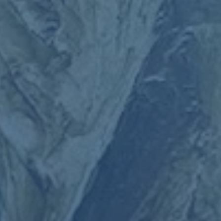
这些细节表明，鲁能和华夏的问题不是“不会踢”，而是在如何根据比
赛走势进行策略调整、以及在落后局面下维持结构平衡方面存在短
板。这些经验，本应通过更多高质量、高压力的竞赛环境逐步积
累，而青超联赛恰恰提供了一个极具价值的舞台。
青超联赛的价值 被淘汰并不等于失败 而是一次高强度筛选
从青训发展的角度看，青超联赛总决赛U17组小组赛战罢后呈现出的
最大意义，并不在于谁最终举起冠军奖杯，而在于它对球员、教练
团队、乃至整个青训体系所完成的“压力测试”。对于鲁能与华夏这样
的传统强队来说，小组赛即出局无疑是刺痛，但这种刺痛有时比“顺
利晋级”更有价值。
一方面，高水平赛事本身就是人才选拔的过程 那些能在高压环境下
保持稳定发挥、敢于在逆境中做出正确选择的球员，更接近未来职
业舞台所需的气质。被淘汰，并不意味着这批球员就不具备天赋，